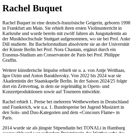
Rachel Buquet
Rachel Buquet ist eine deutsch-französische Geigerin, geboren 1998
in Frankfurt am Main. Sie erhielt ihren ersten Violinunterricht in
Karlsruhe und wurde bereits mit zwölf Jahren als Jungstudentin an
der Musikhochschule Stuttgart aufgenommen, wo sie bei Prof. Anke
Dill studierte. Ihr Bachelorstudium absolvierte sie an der Universität
der Künste Berlin bei Prof. Nora Chastain, ergänzt durch ein
Erasmus-Studium am Conservatoire de Paris bei Prof. Philippe
Graffin.
Weitere künstlerische Impulse erhielt sie u. a. von Antje Weithaas,
Igor Ozim und Anton Barakhovsky. Von 2022 bis 2024 war sie
Akademistin der Staatskapelle Berlin. In der Saison 2024/25 folgte
dort ein Zeitvertrag, in dem sie regelmäßig in Opern- und
Konzertproduktionen sowie auf Tourneen mitwirkte.
Rachel erhielt 1. Preise bei mehreren Wettbewerben in Deutschland
und Frankreich, wie u.a. 1. Bundespreise bei Jugend Musiziert in
den Solo- und Duo-Kategorien und dem «Concours Flame» in
Paris.
2014 wurde sie als jüngste Stipendiatin bei TONALi in Hamburg